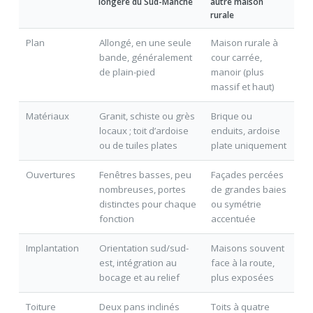
longère du Sud-Manche
autre maison
rurale
Plan
Allongé, en une seule
Maison rurale à
bande, généralement
cour carrée,
de plain-pied
manoir (plus
massif et haut)
Matériaux
Granit, schiste ou grès
Brique ou
locaux ; toit d’ardoise
enduits, ardoise
ou de tuiles plates
plate uniquement
Ouvertures
Fenêtres basses, peu
Façades percées
nombreuses, portes
de grandes baies
distinctes pour chaque
ou symétrie
fonction
accentuée
Implantation
Orientation sud/sud-
Maisons souvent
est, intégration au
face à la route,
bocage et au relief
plus exposées
Toiture
Deux pans inclinés
Toits à quatre