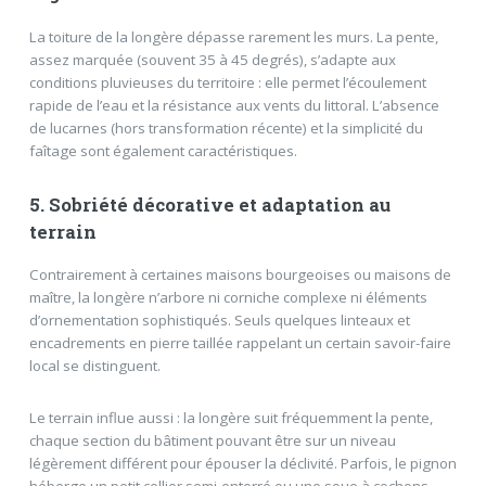
La toiture de la longère dépasse rarement les murs. La pente,
assez marquée (souvent 35 à 45 degrés), s’adapte aux
conditions pluvieuses du territoire : elle permet l’écoulement
rapide de l’eau et la résistance aux vents du littoral. L’absence
de lucarnes (hors transformation récente) et la simplicité du
faîtage sont également caractéristiques.
5. Sobriété décorative et adaptation au
terrain
Contrairement à certaines maisons bourgeoises ou maisons de
maître, la longère n’arbore ni corniche complexe ni éléments
d’ornementation sophistiqués. Seuls quelques linteaux et
encadrements en pierre taillée rappelant un certain savoir-faire
local se distinguent.
Le terrain influe aussi : la longère suit fréquemment la pente,
chaque section du bâtiment pouvant être sur un niveau
légèrement différent pour épouser la déclivité. Parfois, le pignon
héberge un petit cellier semi-enterré ou une soue à cochons